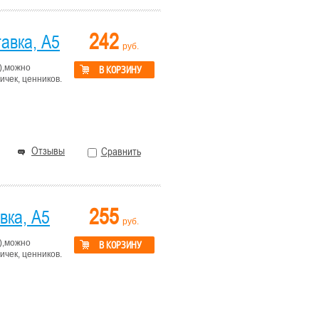
242
авка, А5
руб.
),можно
В КОРЗИНУ
чек, ценников.
Отзывы
Сравнить
255
вка, А5
руб.
),можно
В КОРЗИНУ
чек, ценников.