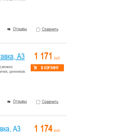
Отзывы
Сравнить
1 171
авка, А3
руб.
),можно
В КОРЗИНУ
чек, ценников.
Отзывы
Сравнить
1 174
вка, А3
руб.