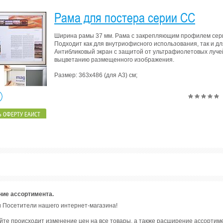
Рама для постера серии СС
Ширина рамы 37 мм. Рама с закрепляющим профилем сер
Подходит как для внутриофисного использования, так и дл
Антибликовый экран с защитой от ультрафиолетовых луче
выцветанию размещенного изображения.
Размер: 363х486 (для А3) см;
 ОФЕРТУ ЕАИСТ
ние ассортимента.
 Посетители нашего интернет-магазина!
а сайте происходит изменение цен на все товары, а также расширение ассорти