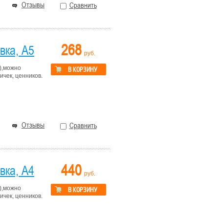
Отзывы
Сравнить
268
вка, А5
руб.
),можно
В КОРЗИНУ
чек, ценников.
Отзывы
Сравнить
440
вка, А4
руб.
),можно
В КОРЗИНУ
чек, ценников.