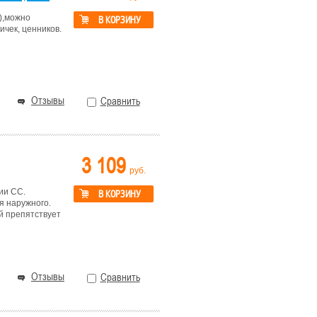
),можно
В КОРЗИНУ
чек, ценников.
Отзывы
Сравнить
3 109
руб.
ии СС.
В КОРЗИНУ
я наружного.
й препятствует
Отзывы
Сравнить