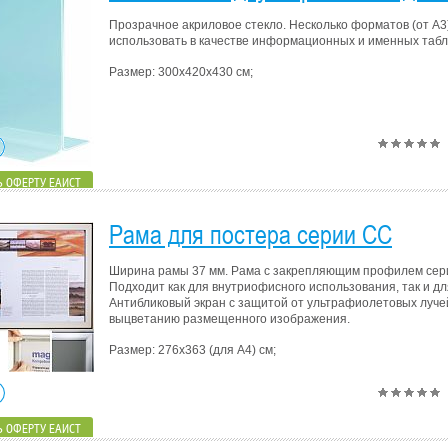
Прозрачное акриловое стекло. Несколько форматов (от А3
использовать в качестве информационных и именных табли
Размер: 300х420х430 см;
 ОФЕРТУ ЕАИСТ
Рама для постера серии СС
Ширина рамы 37 мм. Рама с закрепляющим профилем сер
Подходит как для внутриофисного использования, так и дл
Антибликовый экран с защитой от ультрафиолетовых луче
выцветанию размещенного изображения.
Размер: 276х363 (для А4) см;
 ОФЕРТУ ЕАИСТ