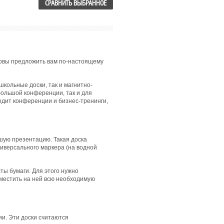
СРАВНИТЬ ВЫБРАННОЕ
отовы предложить вам по-настоящему
школьные доски, так и магнитно-
большой конференции, так и для
водит конференции и бизнес-тренинги,
шую презентацию. Такая доска
ниверсального маркера (на водной
ты бумаги. Для этого нужно
зместить на ней всю необходимую
и. Эти доски считаются