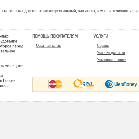
но-маркерных досок потрясающе стильный, вид досок, чем они отличаються и
ПОМОЩЬ ПОКУПАТЕЛЯМ
УСЛУГИ
олько
рудование
Обратная связь
Сервис
оторое перед
ательное
Условия доставки
Установка техники
тными лицами,
ез
н России,
ийное