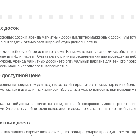
Вырубщики и
Полиграфические
нитно-маркерные
,
,
лазерной
Офисные
обрезчики углов
степлеры
льные меловые
,
сы
печати
перегородки
Вырубщики
стильные
,
к
,
Оборудование
карт
,
бковые
,
Флипчарты
,
Бумажная
сы
Кухни для
для
Вырубщики
неры
,
Витрины
,
продукция
ьные
,
Офиса
изготовления
фотографий
,
егородки
,
Рекламные
Бумага для
сы
книг
Вырубщики
Детская мебель
ители
,
Штендеры
,
заметок с
 по
Крышкоделательные
х досок
отверстий
,
бинированные
,
клеевым краем и
аппараты
,
Вырубщики для
ламные стойки
,
закладки
,
тям
,
Клеемазательные
установки
ркерных досок и аренда магнитных досок (магнитно-маркерных досок). Мы г
ормационные
Тетради,
сы
аппараты
,
люверсов
,
нды
,
Стеклянные
блокноты
лок и
но выглядят и отличаются широкой функциональностью.
Каландры
,
Обрезчики углов
нитно-маркерные
,
Штриховальное
Офисная
фельные доски для
сы
Прессы для
оборудование
,
нду в любое удобное для него время. Вы можете взять в аренду как обычные 
канцелярия
е и дома
,
Световые
мации
,
изготовления
Обжимные
Настольные
тные или
флипчарты
. Они станут отличным решением как для проведения не
ели
,
Детские доски
,
значков
прессы
наборы
,
курсов. Аренда магнитных досок - это оптимальный вариант для тех, кто про
ильные доски
,
ы
Настольные
Биговально-
ессуары
,
Подставки
доски можно использовать повсеместно.
наборы для
ание
перфорационное
досок
,
Доски на
руководителя
его
оборудование
аз
,
Доски в Аренду
 доступной цене
Бизнес-
Оборудование
плеры
я
аксессуары и
для
анические
,
аменимым предметом для тех, кто хотел бы организовать семинар или неболь
сувениры
изготовления
ктрические
,
Скобы
аметок, так и для длинных записей. Все записи можно наносить при помощи у
пластиковых
онные
Хозяйственные
карт
ольга
товары
го
гнитной доски заключается в том, что на её поверхность можно крепить лис
Письменные и
чертежные
и. Это очень удобно, если поверхности доски не хватает для того, чтобы ра
жатели
принадлежности
итных досок
составляющая современного офиса, в котором регулярно проводят презентаци