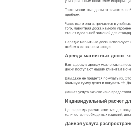
универсальным носителем информации
Также магнитные доски отличаются неб
проблем.
Чаще всего они встречаются в учебных
того, магнитная доска намного удобнее
станет идеальной заменой для станда
Нередко магнитные доски используют н
любом выставочном стенде.
Аренда магнитных досок: ч
Взять доску в аренду можно как на неск
доски поступают нашим клиентам в оче
Вам даже не придётся покупать их. Это
большую сумму денег и покупать её. Д
Данная услуга эксклюзивно предоставл
Индивидуальный расчет для
Цена аренды расчитываеться для каждо
количество необходимых изделий, доста
Данная услуга распространя