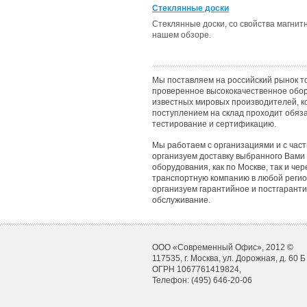
Стеклянные доски
Стеклянные доски, со свойства магнит
нашем обзоре.
Мы поставляем на российский рынок т
проверенное высококачественное обо
известных мировых производителей, к
поступлением на склад проходит обяз
тестирование и сертификацию.
Мы работаем с организациями и с час
организуем доставку выбранного Вами
оборудования, как по Москве, так и чер
транспортную компанию в любой регио
организуем гарантийное и постгарант
обслуживание.
ООО «Современный Офис», 2012 ©
117535, г. Москва, ул. Дорожная, д. 60 Б
ОГРН 1067761419824,
Телефон: (495) 646-20-06