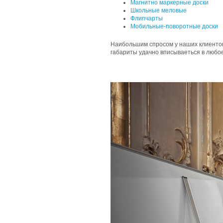
Магнитно маркерные доски
Школьные меловые
Флипчарты
Мобильные-поворотные доски
Наибольшим спросом у наших клиенто
габариты удачно вписываеться в любо