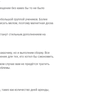
.
ещении без каких бы то ни было
небольшой группой учеников. Более
писать мелом, поэтому магнитная доска
 станут стильным дополнением на
заказчику, но и выполним сборку. Все
ние для тех, кто хотел бы сэкономить.
аком случае вам не придётся тратить
роблемы.
 таких как количество дней аренды,