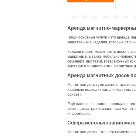
Маг
Карусельные
для кружек
Ресепшен
Шко
станки для
Термопрес
Тек
печати на
для тарело
Про
текстиле
,
Термопрес
Пла
Дополнительное
универсал
Пер
оборудование
Термопрес
нос
для
для печати
Аренда магнитно-маркерны
Ком
трафаретной
плоским
Рек
печати
,
поверхнос
Наши основные услуги - это аренда ма
Инф
Трафаретная
Термопрес
сте
сетка
,
Рамы для
для бейсбо
качественные изделия, которые отлич
маг
трафаретной
рукавов
,
Гри
печати
,
Термопрес
Каждый клиент может взять доски в аре
каф
Ракельное
для субли
маркерные, а также мобильно-поворо
пан
полотно и
Расходные
семинара, выставки, всевозможных кон
Моб
ракеледержатели
материал
Акс
,
Ракель-кюветы
выставки или киносъёмки. Магнитные 
Оборудов
для 
для
для Горяч
Зак
трафаретной
Аренда магнитных досок по
Тиснения
печати
,
Краски
,
Сте
Прессы дл
Химия
Мех
горячего
Магнитная доска уже давно стала нез
Эле
Оборудование
тиснения
,
идеально подходит как для коротких з
для
Экспозици
основе).
Тампопечати
Камеры
,
Ф
Тампонные
для горяче
Ещё одно неоспоримое преимущество ма
станки
,
тиснения
,
Оборудование
Прочее
,
воспользоваться компактными магнитам
для
Клишедер
информацию.
изготовления
клише
,
Сфера использования магн
Расходные
материалы
Магнитная доска - это неотъемлемая 