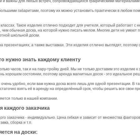
 и важны для любых встреч, сопровождающихся графическими материалами
ольшими габаритами, поэтому их можно установить практически в любом пом
 классах. Такое изделие отлично подходит для учителя, который работает с 
, чем обычная доска, на которой нужно писать мелом. Многие дети не умеют 
ртной школьной доски.
а презентациях, а также выставках. Эти изделия отлично выглядят, поэтому
то нужно знать каждому клиенту
олько часов, так и на пару-тройку дней. Мы не только доставим это изделие к 
нь хорошем состоянии, поэтому аренда магнитных досок - это идеальное реше
 очень удобно, если вам нужна доска всего лишь для одной презентации. В т
остаточно взять её в аренду на определённый срок, чтобы решить все свои п
яется только в нашей компании.
 каждого заказчика
го заказчика - индивидуально. Цена гибкая и зависит от множества факторов,
вка, сборка и т.п.
ется на доски: