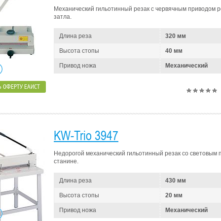
Механический гильотинный резак с червячным приводом р
затла.
Длина реза
320 мм
Высота стопы
40 мм
Привод ножа
Механический
 ОФЕРТУ ЕАИСТ
KW-Trio 3947
Недорогой механический гильотинный резак со световым 
станине.
Длина реза
430 мм
Высота стопы
20 мм
Привод ножа
Механический