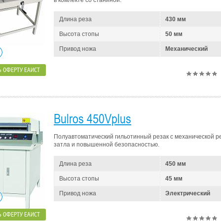
в комлекте со станиной.
Длина реза
430 мм
Высота стопы
50 мм
Привод ножа
Механический
 ОФЕРТУ ЕАИСТ
Bulros 450Vplus
Полуавтоматический гильотинный резак с механической р
затла и повышенной безопасностью.
Длина реза
450 мм
Высота стопы
45 мм
Привод ножа
Электрический
 ОФЕРТУ ЕАИСТ