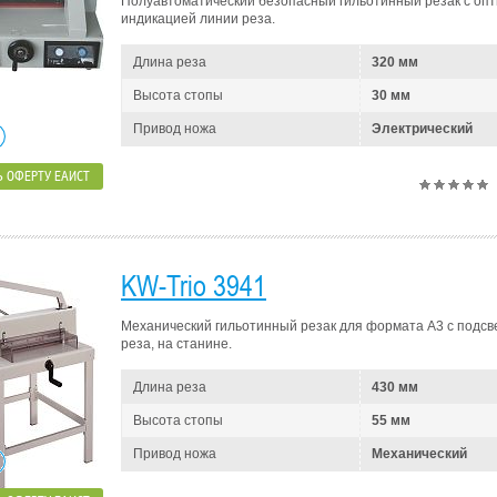
Полуавтоматический безопасный гильотинный резак с опт
индикацией линии реза.
Длина реза
320 мм
Высота стопы
30 мм
Привод ножа
Электрический
 ОФЕРТУ ЕАИСТ
KW-Trio 3941
Механический гильотинный резак для формата A3 с подсв
реза, на станине.
Длина реза
430 мм
Высота стопы
55 мм
Привод ножа
Механический