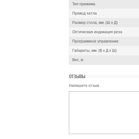
Тип прижима
Привод затла
Размер стола, мм. (Ш x Д)
Оптическая индикация реза
Программное управление
Габариты, мм. (В x Д x Ш)
Вес, кг.
ОТЗЫВЫ
Напишите отзыв