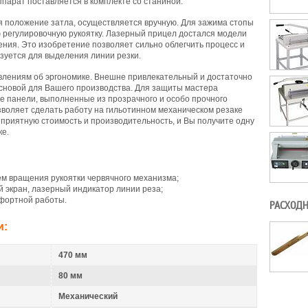
парат поставляется в комплекте со станиной.
я положение затла, осуществляется вручную. Для зажима стопы
 регулировочную рукоятку. Лазерный прицел достался модели
ления. Это изобретение позволяет сильно облегчить процесс и
ьзуется для выделения линии резки.
влениям об эргономике. Внешне привлекательный и достаточно
основой для Вашего производства. Для защиты мастера
 панели, выполненные из прозрачного и особо прочного
зволяет сделать работу на гильотинном механическом резаке
приятную стоимость и производительность, и Вы получите одну
ке.
ём вращения рукоятки червячного механизма;
экран, лазерный индикатор линии реза;
мфортной работы.
РАСХОДН
и:
470 мм
80 мм
Механический