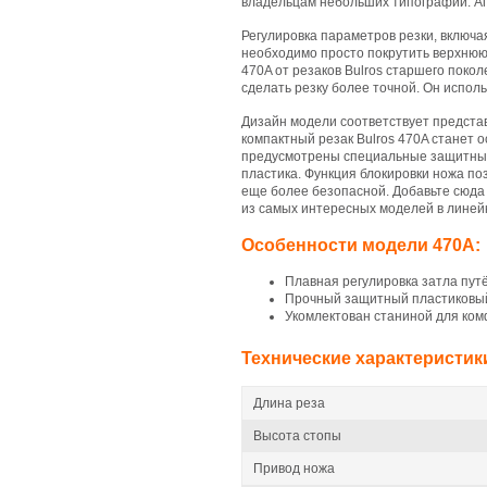
владельцам небольших типографий. Ап
Регулировка параметров резки, включа
необходимо просто покрутить верхнюю
470A от резаков Bulros старшего поко
сделать резку более точной. Он испол
Дизайн модели соответствует предста
компактный резак Bulros 470A станет 
предусмотрены специальные защитные
пластика. Функция блокировки ножа по
еще более безопасной. Добавьте сюда 
из самых интересных моделей в линей
Особенности модели 470A:
Плавная регулировка затла пут
Прочный защитный пластиковый 
Укомлектован станиной для ко
Технические характеристик
Длина реза
Высота стопы
Привод ножа