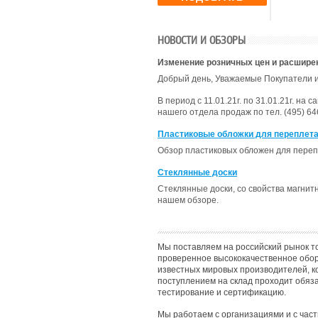
Маг
Карусельные
для кружек
Ресепшен
Шко
станки для
Термопрес
Тек
печати на
для тарело
Про
текстиле
,
Термопрес
НОВОСТИ И ОБЗОРЫ
Пла
Дополнительное
универсал
Пер
оборудование
Термопрес
нос
для
для печати
Изменение розничных цен и расшире
Ком
трафаретной
плоским
Добрый день, Уважаемые Покупатели и
Рек
печати
,
поверхнос
Инф
Трафаретная
Термопрес
сте
сетка
,
Рамы для
для бейсбо
В период с 11.01.21г. по 31.01.21г. н
маг
трафаретной
рукавов
,
нашего отдела продаж по тел. (495) 646
Гри
печати
,
Термопрес
каф
Ракельное
для субли
Пластиковые обложки для переплета
пан
полотно и
Расходные
Моб
ракеледержатели
материал
Обзор пластиковых обложен для переп
Акс
,
Ракель-кюветы
Оборудов
для 
для
для Горяч
Зак
трафаретной
Стеклянные доски
Тиснения
печати
,
Краски
,
Сте
Прессы дл
Стеклянные доски, со свойства магнит
Химия
Мех
горячего
нашем обзоре.
Эле
Оборудование
тиснения
,
для
Экспозици
Тампопечати
Камеры
,
Ф
Тампонные
для горяче
станки
,
тиснения
,
Мы поставляем на российский рынок т
Оборудование
Прочее
,
проверенное высококачественное обо
для
Клишедер
известных мировых производителей, к
изготовления
клише
,
поступлением на склад проходит обяз
Расходные
тестирование и сертификацию.
материалы
Мы работаем с организациями и с час