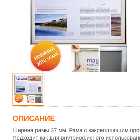
Вырубщики и
П
Магнитно-маркерные
,
Карусельные
для кружек
,
Офисные
обрезчики углов
с
Ресепшен
Школьные меловые
,
станки для
Термопрессы
перегородки
Вырубщики
Текстильные
,
печати на
для тарелок
,
О
карт
,
Пробковые
,
Флипчарты
,
текстиле
,
Термопрессы
Кухни для
д
Вырубщики
Планеры
,
Витрины
,
Дополнительное
универсальные
,
Офиса
и
фотографий
,
Перегородки
,
Рекламные
оборудование
Термопрессы
к
Вырубщики
Детская мебель
носители
,
Штендеры
,
для
для печати по
К
отверстий
,
Комбинированные
,
трафаретной
плоским
а
Вырубщики для
Рекламные стойки
,
печати
,
поверхностям
,
К
установки
Информационные
Трафаретная
Термопрессы
а
люверсов
,
стенды
,
Стеклянные
сетка
,
Рамы для
для бейсболок и
К
Обрезчики углов
магнитно-маркерные
,
трафаретной
рукавов
,
Ш
Грифельные доски для
печати
,
Термопрессы
Прессы для
о
кафе и дома
,
Световые
Ракельное
для сублимации
,
изготовления
О
панели
,
Детские доски
,
полотно и
Расходные
значков
п
Мобильные доски
,
ракеледержатели
материалы
Биговально-
Аксессуары
,
Подставки
,
Ракель-кюветы
Оборудование
перфорационное
для досок
,
Доски на
для
для Горячего
оборудование
Заказ
,
Доски в Аренду
трафаретной
Тиснения
печати
,
Краски
,
Оборудование
Степлеры
Прессы для
Химия
для
Механические
,
горячего
изготовления
Электрические
,
Скобы
Оборудование
тиснения
,
пластиковых
для
Экспозиционные
карт
Тампопечати
Камеры
,
Фольга
Тампонные
для горячего
станки
,
тиснения
,
Оборудование
Прочее
,
для
Клишедержатели
ОПИСАНИЕ
изготовления
клише
,
Расходные
Ширина рамы 37 мм. Рама с закрепляющим пр
материалы
Подходит как для внутриофисного использовани