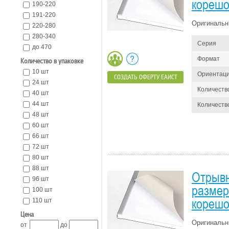
корешо
190-220
191-220
Оригинальн
220-280
280-340
Серия
до 470
Формат
Количество в упаковке
10 шт
Ориентац
СОЗДАТЬ ОФЕРТУ ЕАИСТ
24 шт
Количеств
40 шт
44 шт
Количество
48 шт
60 шт
66 шт
72 шт
80 шт
88 шт
Отрывн
96 шт
размер
100 шт
корешо
110 шт
Цена
Оригинальн
от
до