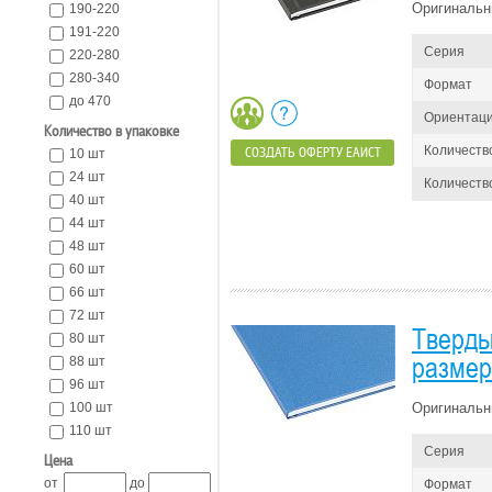
Оригинальн
190-220
191-220
Серия
220-280
280-340
Формат
до 470
Ориентац
Количество в упаковке
Количеств
СОЗДАТЬ ОФЕРТУ ЕАИСТ
10 шт
24 шт
Количество
40 шт
44 шт
48 шт
60 шт
66 шт
72 шт
Тверды
80 шт
размер 
88 шт
96 шт
100 шт
Оригинальн
110 шт
Серия
Цена
от
до
Формат