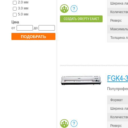
2.0 мм
Ширина л
3.0 мм
Количеств
5.0 мм
СОЗДАТЬ ОФЕРТУ ЕАИСТ
Реверс
Цена
от
до
Максималь
ПОДОБРАТЬ
Толщина 
FGK4-
Полупрофес
Формат
Ширина л
Количеств
Реверс