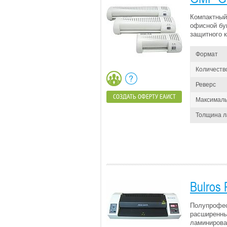
Компактный
офисной бу
защитного к
Формат
Количеств
Реверс
СОЗДАТЬ ОФЕРТУ ЕАИСТ
Максималь
Толщина 
Bulros
Полупрофес
расширенны
ламинирова