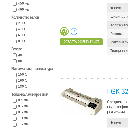
450 мм
Формат
460 мм
Ширина л
Количество валов
2 шт
Количеств
4 шт
Реверс
6 шт
8 шт
СОЗДАТЬ ОФЕРТУ ЕАИСТ
Максималь
Реверс
Толщина 
да
нет
Максимальная температура
150 C
160 C
180 С
FGK 3
Толщина ламинирования
0.4 мм
Среднего р
0.5 мм
полиграфии
режимами.
0.6 мм
1.0 мм
Формат
1.5 мм