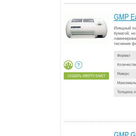
GMP Ea
Изящный ла
бумагой, но
ламинирова
тиснения ф
Формат
Количеств
Реверс
СОЗДАТЬ ОФЕРТУ ЕАИСТ
Максималь
Толщина 
GMP G