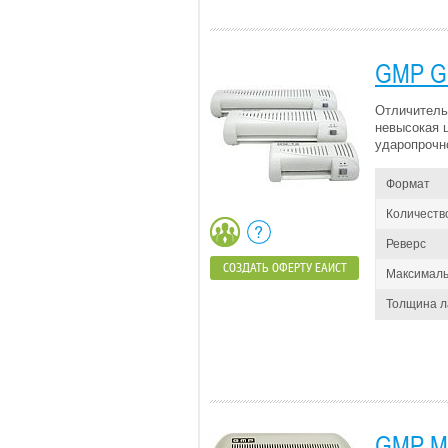
GMP G
Отличитель
невысокая ц
ударопрочн
Формат
Количеств
Реверс
СОЗДАТЬ ОФЕРТУ ЕАИСТ
Максималь
Толщина 
GMP M