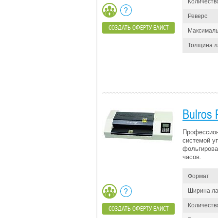
Количеств
Реверс
СОЗДАТЬ ОФЕРТУ ЕАИСТ
Максималь
Толщина 
Bulros
Профессион
системой у
фольгирова
часов.
Формат
Ширина л
Количеств
СОЗДАТЬ ОФЕРТУ ЕАИСТ