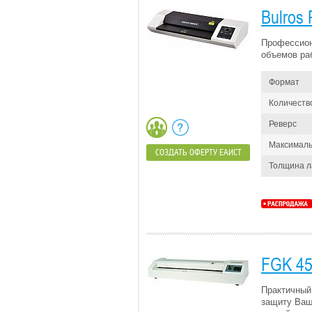
Bulros
Профессион
объемов раб
Формат
Количеств
Реверс
Максималь
СОЗДАТЬ ОФЕРТУ ЕАИСТ
Толщина 
FGK 4
Практичный
защиту Ваш