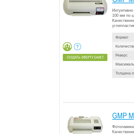
Интуитивно
100 мм по 
Качественн
углепластик
Формат
Количеств
Реверс
СОЗДАТЬ ОФЕРТУ ЕАИСТ
Максималь
Толщина 
GMP M
Фотоламина
Качественн