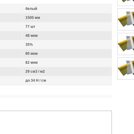
белый
1500 мм
77 шт
48 мкм
35%
80 мкм
82 мкм
2
29 см3 / м2
до 34 Н / см