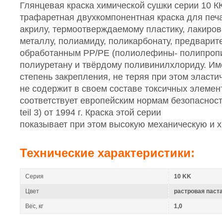
Глянцевая краска химической сушки серии 10 К
трафаретная двухкомпонентная краска для печа
акрилу,
термоотверждаемому пластику, лакиро
металлу, полиамиду, поликарбонату, предварит
обработанным PP/PE (полиолефины- полипропи
полиуретану и твёрдому поливинилхлориду.
Им
степень
закрепления, не теряя при этом эласти
не содержит в своем составе токсичных элемен
соответствует европейским нормам безопасност
teil 3) от 1994 г. Краска этой серии
показывает при этом высокую механическую и х
Технические характеристики:
Серия
10 KK
Цвет
растровая паст
Вес, кг
1,0