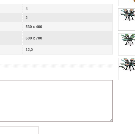
4
2
530 х 460
х
600 х 700
12,0