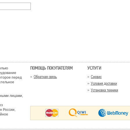
ПОМОЩЬ ПОКУПАТЕЛЯМ
УСЛУГИ
олько
рудование
Обратная связь
Сервис
оторое перед
ательное
Условия доставки
Установка техники
тными лицами,
ез
н России,
ийное