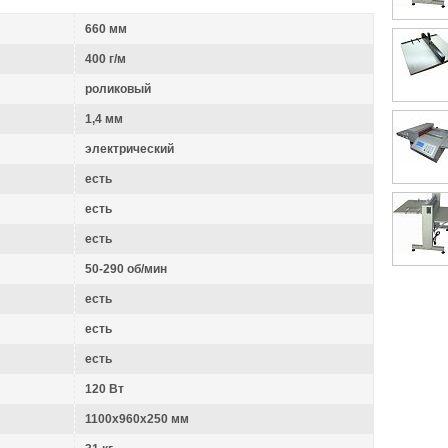
660 мм
400 г/м
роликовый
1,4 мм
электрический
есть
есть
есть
50-290 об/мин
есть
есть
есть
120 Вт
1100х960х250 мм