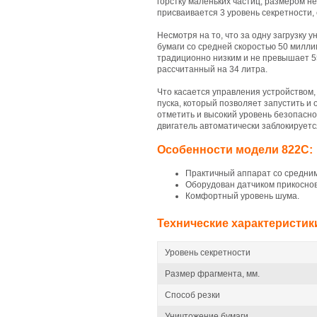
горстку маленьких частиц, размером
присваивается 3 уровень секретности
Несмотря на то, что за одну загрузку 
бумаги со средней скоростью 50 милли
традиционно низким и не превышает 5
рассчитанный на 34 литра.
Что касается управления устройством,
пуска, который позволяет запустить и
отметить и высокий уровень безопаснос
двигатель автоматически заблокирует
Особенности модели 822C:
Практичный аппарат со средним
Оборудован датчиком прикоснов
Комфортный уровень шума.
Технические характеристик
Уровень секретности
Размер фрагмента, мм.
Способ резки
Уничтожение бумаги