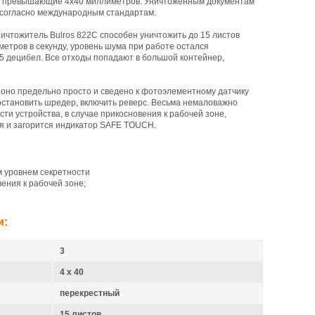
 не превышающие 4х40 миллиметров. Уничтоженным документам
, согласно международным стандартам.
уничтожитель Bulros 822C способен уничтожить до 15 листов
метров в секунду, уровень шума при работе остался
5 децибел. Все отходы попадают в большой контейнер,
 оно предельно просто и сведено к фотоэлементному датчику
 остановить шредер, включить реверс. Весьма немаловажно
ти устройства, в случае прикосновения к рабочей зоне,
ся и загорится индикатор SAFE TOUCH.
 уровнем секретности
ения к рабочей зоне;
и:
3
4 x 40
перекрестный
15 листов