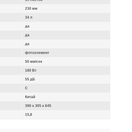
230 мм
34 л
да
да
да
фотоэлемент
50 мм/сек
180 Вт
55 дБ
C
Китай
390 x 305 x 645
15,8