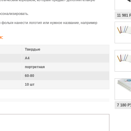
аллическим корешком, который придаёт дополнительную
рсонализировать.
11 981 
и фольги нанести логотип или нужное название, например
и:
Твердые
A4
портретная
60-80
10 шт
7 180 