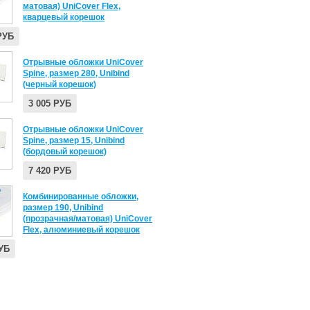
матовая) UniCover Flex,
кварцевый корешок
РУБ
Отрывные обложки UniCover
Spine, размер 280, Unibind
(черный корешок)
3 005 РУБ
Отрывные обложки UniCover
Spine, размер 15, Unibind
(бордовый корешок)
7 420 РУБ
Комбинированные обложки,
размер 190, Unibind
(прозрачная/матовая) UniCover
Flex, алюминиевый корешок
РУБ