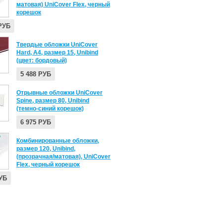
матовая) UniCover Flex, черный
корешок
 РУБ
Твердые обложки UniCover
Hard, A4, размер 15, Unibind
(цвет: бордовый)
5 488 РУБ
Отрывные обложки UniCover
Spine, размер 80, Unibind
(темно-синий корешок)
6 975 РУБ
Комбинированные обложки,
размер 120, Unibind,
(прозрачная/матовая), UniCover
Flex, черный корешок
РУБ