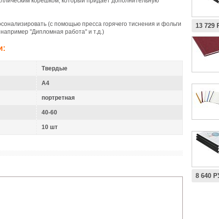
аллическим корешком, который придаёт дополнительную
сонализировать (с помощью пресса горячего тиснения и фольги
13 729
например "Дипломная работа" и т.д.)
и:
Твердые
A4
портретная
40-60
10 шт
8 640 