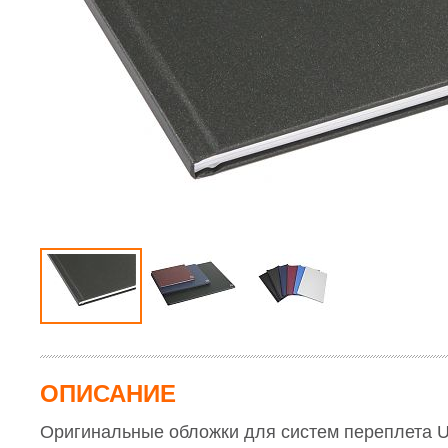
Вырубщики и
П
Магнитно-маркерные
,
Карусельные
для кружек
,
Офисные
обрезчики углов
с
Ресепшен
Школьные меловые
,
станки для
Термопрессы
перегородки
Вырубщики
Текстильные
,
печати на
для тарелок
,
О
карт
,
Пробковые
,
Флипчарты
,
текстиле
,
Термопрессы
Кухни для
д
Вырубщики
Планеры
,
Витрины
,
Дополнительное
универсальные
,
Офиса
и
фотографий
,
Перегородки
,
Рекламные
оборудование
Термопрессы
к
Вырубщики
Детская мебель
носители
,
Штендеры
,
для
для печати по
К
отверстий
,
Комбинированные
,
трафаретной
плоским
а
Вырубщики для
Рекламные стойки
,
печати
,
поверхностям
,
К
установки
Информационные
Трафаретная
Термопрессы
а
люверсов
,
стенды
,
Стеклянные
сетка
,
Рамы для
для бейсболок и
К
Обрезчики углов
магнитно-маркерные
,
трафаретной
рукавов
,
Ш
Грифельные доски для
печати
,
Термопрессы
Прессы для
о
кафе и дома
,
Световые
Ракельное
для сублимации
,
изготовления
О
панели
,
Детские доски
,
полотно и
Расходные
значков
п
Мобильные доски
,
ракеледержатели
материалы
Биговально-
Аксессуары
,
Подставки
,
Ракель-кюветы
Оборудование
перфорационное
для досок
,
Доски на
для
для Горячего
оборудование
Заказ
,
Доски в Аренду
трафаретной
Тиснения
печати
,
Краски
,
Оборудование
Степлеры
Прессы для
Химия
для
Механические
,
горячего
изготовления
Электрические
,
Скобы
Оборудование
тиснения
,
пластиковых
для
Экспозиционные
карт
Тампопечати
Камеры
,
Фольга
Тампонные
для горячего
станки
,
тиснения
,
Оборудование
Прочее
,
для
Клишедержатели
изготовления
ОПИСАНИЕ
клише
,
Расходные
материалы
Оригинальные обложки для систем переплета Un