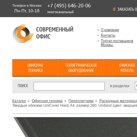
+7 (495) 646-20-06
Телефон в Москве:
ЗАКАЗАТЬ 
Пн-Пт, 10-18
многоканальный
О компании
Контакты
Портал поставщиков
Москвы.
ОФИСНАЯ
ПОЛИГРАФИЧЕСКОЕ
ОФИСНАЯ
ТЕХНИКА
ОБОРУДОВАНИЕ
МЕБЕЛЬ
Ламинаторы
Минитипографии
Кабинет
Переплетчики
Широкоформатные
Мебель для
Проекторы
3D Принте
Шк
ПОИСК
в разделах
Пакетные
,
Рулонные
Президента
,
На пластиковую
принтеры
домашнего
ме
Системы цифровой печати
Универсал
Расходные материалы
пружину
(плоттеры)
,
На
офиса
Мебель для
принтеры
Ме
металлическую пружину
Компьютерные
,
Шредеры
руководителей
Профессиональные
ме
Комбинированные
столы
,
,
Каталог
Офисная техника
Переплетчики
Расходные материа
Персональные
,
Кабинет Борн
системы
Термопереплетчики
Письменные
,
Твердые обложки UniCover Hard, A4, размер 280, Unibind (цвет: кварце
Ак
Офисные
,
Архивные
,
переплета
Системы переплета
столы
,
Тумбы
,
Мебель для
дл
Расходные материалы
Bindomatic
,
Шкафы
Системы
,
персонала
Се
Оборудование
Оборудование
Бумагорезательное
П
переплета Unibind
Стеллажи
,
Резаки
для
для
оборудование
л
Системы переплета
Мебель для
Роликовые
,
Сабельные
,
Диваны
Шелкографии
Термопереноса
Металбинд
,
Расходные
переговорных
Гильотинные
,
Расходные
Режущие
С
Cтанки для
Термопрессы
материалы
материалы
Кресла и
плоттеры
д
трафаретной
Мебель для
3D
,
Стулья
Офисные доски
печати
,
приемных
Термопрессы