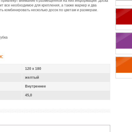
да привлекут внимание к размещенной на них информации. Доска
одит все необходимое для крепления, а также маркер и два
ть комбинировать несколько досок по цветам и размерам.
губка
и:
120 х 180
желтый
Внутреннее
45,0