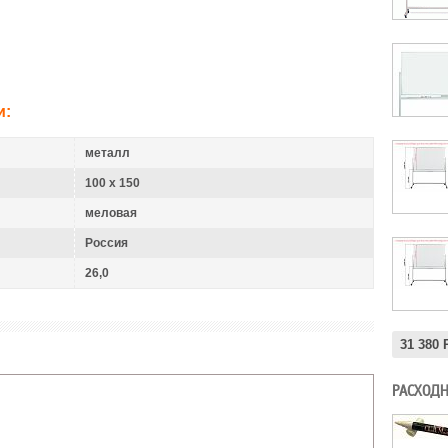
и:
металл
100 x 150
меловая
Россия
26,0
31 380
РАСХОДН