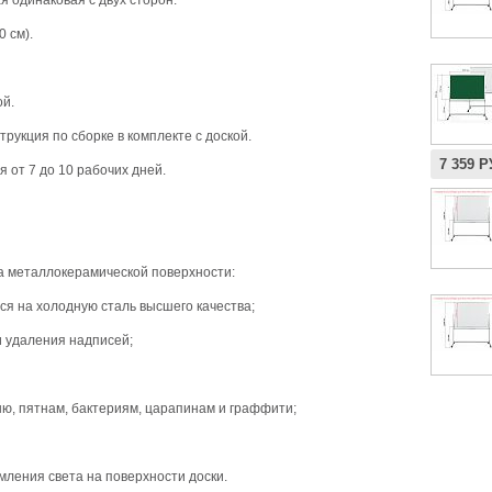
 одинаковая с двух сторон.
 см).
ой.
рукция по сборке в комплекте с доской.
7 359 
я от 7 до 10 рабочих дней.
а металлокерамической поверхности:
я на холодную сталь высшего качества;
и удаления надписей;
гню, пятнам, бактериям, царапинам и граффити;
ления света на поверхности доски.