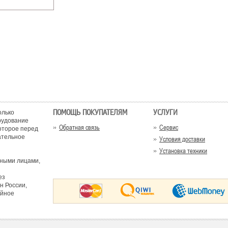
ПОМОЩЬ ПОКУПАТЕЛЯМ
УСЛУГИ
олько
рудование
Обратная связь
Сервис
оторое перед
ательное
Условия доставки
Установка техники
тными лицами,
ез
н России,
ийное