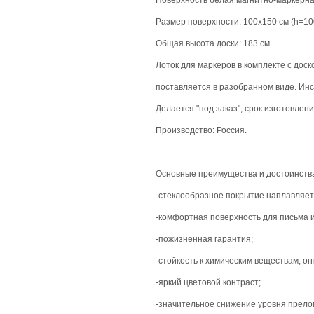
Поверхность белая магнитно-маркерная
Размер поверхности: 100х150 см (h=100
Общая высота доски: 183 см.
Лоток для маркеров в комплекте с доск
поставляется в разобранном виде. Инст
Делается "под заказ", срок изготовлени
Производство: Россия.
Основные преимущества и достоинств
-стеклообразное покрытие наплавляетс
-комфортная поверхность для письма 
-пожизненная гарантия;
-стойкость к химическим веществам, о
-яркий цветовой контраст;
-значительное снижение уровня прелом