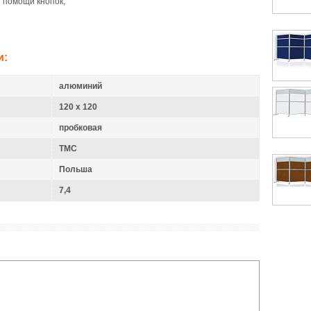
 помощи кнопок;
и:
алюминий
120 x 120
пробковая
TMC
Польша
7,4