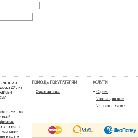
ПОМОЩЬ ПОКУПАТЕЛЯМ
УСЛУГИ
тильные и
доски 2X3
из
Обратная связь
Сервис
ходимые
ому
Условия доставки
Установка техники
зациями, так
 своей
офисные
е в регионы
 компании,
ние нашего