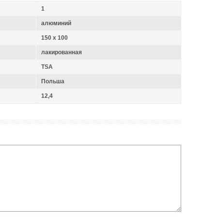
1
алюминий
150 x 100
лакированная
TSA
Польша
12,4