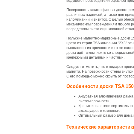
ведущего производителя офисной прод
Поверхность таких офисных досок пр
различных надписей, а также для при
напоминаний и визиток. С целью обес
механическим повреждениям любого ро
посредством листа оцинкованной стал
Польские магнитно-маркерные доски 1
цвета из серии TSA компании "2Х3" о
выполнены из прочного и в то же само
доска идёт в комплекте со специально
крепёжными деталями и частями.
Следует отметить, что в подарок прои
магнита. На поверхности стены внутри
С его помощью можно скрыть от посто
Особенности доски TSA 150
Аккуратная алюминиевая рамка 
листом прочности;
Крепится на стене вертикально
аксессуаров в комплекте;
Оптимальный размер для дома ил
Технические характеристик