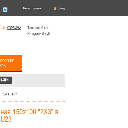
Регистрация
Вход
КОРЗИНА
Товаров:
0
шт.
На сумму:
0
руб.
ЛЯРСКИЕ
ВАРЫ
3 TSA1510"
ная 150x100 "2Х3" в
LU23