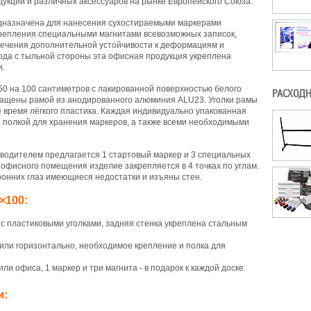
укции и различных аксессуаров на рынке Европейского Союза.
едназначена для нанесения сухостираемыми маркерами
крепления специальными магнитами всевозможных записок,
печения дополнительной устойчивости к деформациям и
да с тыльной стороны эта офисная продукция укреплена
и.
50 на 100 сантиметров с лакированной поверхностью белого
РАСХОДН
снащены рамой из анодированного алюминия ALU23. Уголки рамы
е время лёгкого пластика. Каждая индивидуально упакованная
й полкой для хранения маркеров, а также всеми необходимыми
зводителем предлагается 1 стартовый маркер и 3 специальных
 офисного помещения изделие закрепляется в 4 точках по углам.
ронних глаз имеющиеся недостатки и изъяны стен.
×100:
с пластиковыми уголками, задняя стенка укреплена стальным
 или горизонтально, необходимое крепление и полка для
и офиса, 1 маркер и три магнита - в подарок к каждой доске.
и: