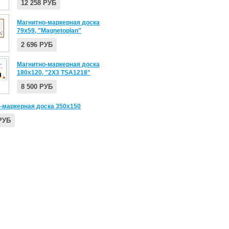
12 258 РУБ
Магнитно-маркерная доска
79х59, "Magnetoplan"
2 696 РУБ
Магнитно-маркерная доска
180x120, "2X3 TSA1218"
8 500 РУБ
-маркерная доска 350х150
 РУБ