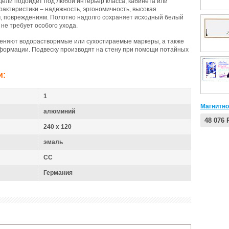
ели подойдет под любой интерьер класса, кабинета или
рактеристики – надежность,
эргономичность
, высокая
м, повреждениям. Полотно надолго сохраняет исходный белый
 не требует особого ухода.
меняют водорастворимые или
сухостираемые
маркеры, а также
формации. Подвеску производят на стену при помощи потайных
и:
1
Магнитно
алюминий
48 076
240 x 120
эмаль
CC
Германия