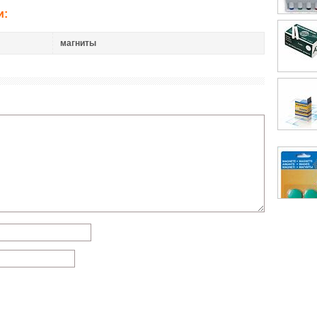
и:
магниты