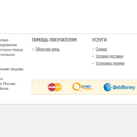
ПОМОЩЬ ПОКУПАТЕЛЯМ
УСЛУГИ
олько
рудование
Обратная связь
Сервис
оторое перед
ательное
Условия доставки
Установка техники
тными лицами,
ез
н России,
ийное