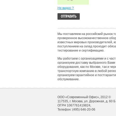
Не видно ?
Мы поставляем на российский рынок т
проверенное высококачественное обо
известных мировых производителей, к
поступлением на склад проходит обяз
тестирование и сертификацию.
Мы работаем с организациями и с час
организуем доставку выбранного Вами
оборудования, как по Москве, так и чер
транспортную компанию в любой регио
организуем гарантийное и постгарант
обслуживание.
ООО «Современный Офис», 2012 ©
117535, г. Москва, ул. Дорожная, д. 60 Б
ОГРН 1067761419824,
Телефон: (495) 646-20-06