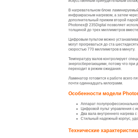
искусственным принудительным охлаж
В нагревательном блоке ламинируемый 
инфракрасным нагревом, а затем чере
дополнительный прижим второй парой 
Photonex@ 235Digital позволяет испол
толщиной до трех миллиметров вместе
Цифровым пультом можно устанавлива
могут прогреваться до ста шестидесят
скоростью 770 миллиметров в минуту.
Температуру валов контролирует спец
энергосберегающими, потому что при 
переходит в режим ожидания.
Ламинатор готовится к работе всего п
почти одиннадцать килограмм.
Особенности модели Photon
Аппарат полупрофессиональног
Цифровой пульт управления с 
Два вала внутреннего нагрева 
Стильный надежный корпус, удо
Технические характеристик