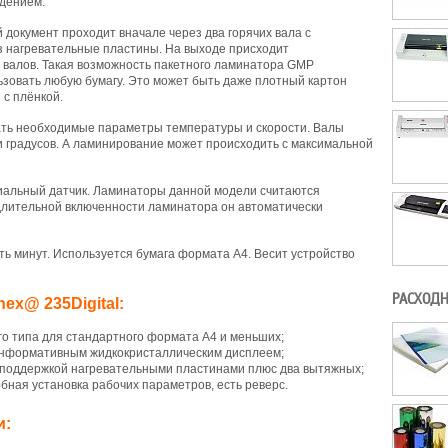
дением.
документ проходит вначале через два горячих вала с
з нагревательные пластины. На выходе присходит
валов. Такая возможность пакетного ламинатора GMP
ьзовать любую бумагу. Это может быть даже плотный картон
 с плёнкой.
ть необходимые параметры температуры и скорости. Валы
и градусов. А ламинирование может происходить с максимальной
иальный датчик. Ламинаторы данной модели считаются
длительной включенности ламинатора он автоматически
ять минут. Используется бумага формата А4. Весит устройство
РАСХОДН
ex@ 235Digital:
о типа для стандартного формата А4 и меньших;
информативным жидкокристаллическим дисплеем;
с поддержкой нагревательными пластинами плюс два вытяжных;
бная установка рабочих параметров, есть реверс.
и: