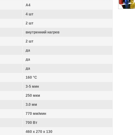
A4
4 шт
2 шт
внутренний нагрев
2 шт
да
да
да
160 °C
3-5 мин
250 мкм
3.0 мм
770 мм/мин
700 Вт
460 x 270 x 130