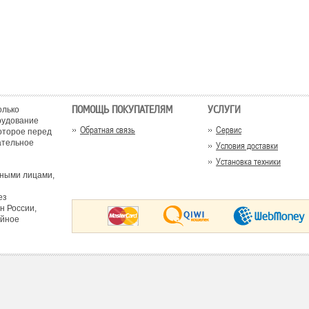
ПОМОЩЬ ПОКУПАТЕЛЯМ
УСЛУГИ
олько
рудование
Обратная связь
Сервис
оторое перед
ательное
Условия доставки
Установка техники
тными лицами,
ез
н России,
ийное