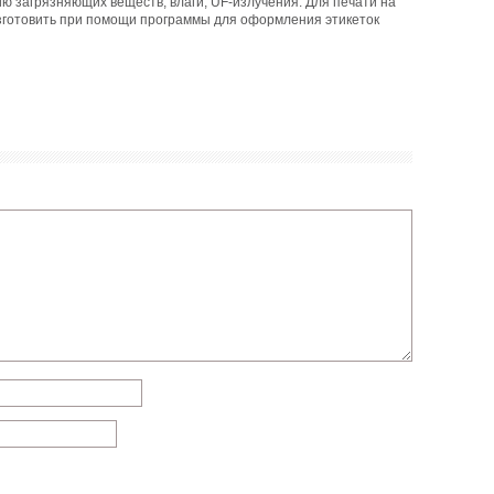
вию загрязняющих веществ, влаги, UF-излучения. Для печати на
изготовить при помощи программы для оформления этикеток