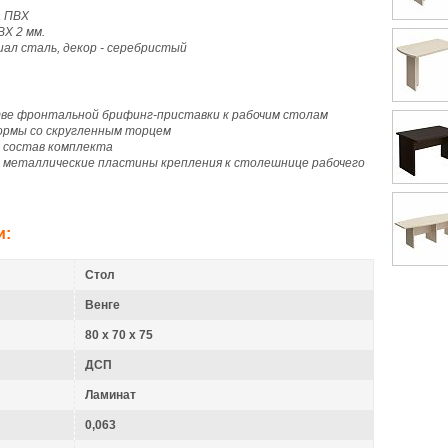
а ПВХ
ВХ 2 мм.
ал сталь, декор - серебристый
тве фронтальной брифинг-приставки к рабочим столам
рмы со скругленным торцем
в состав комплекта
 металлические пластины крепления к столешнице рабочего
и:
Стол
Венге
80 х 70 х 75
ДСП
Ламинат
0,063