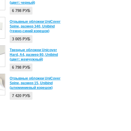
(цвет: черный)
6 798 РУБ
Отрывные обложки UniCover
Spine, размер 340, Unibind
(темно-синий корешок)
3 005 РУБ
Твердые обложки Unicover
Hard, А4, размер 80, Unibind
(цвет: жемчужный)
6 798 РУБ
Отрывные обложки UniCover
Spine, размер 15, Unibind
(алюминиевый корешок)
7 420 РУБ